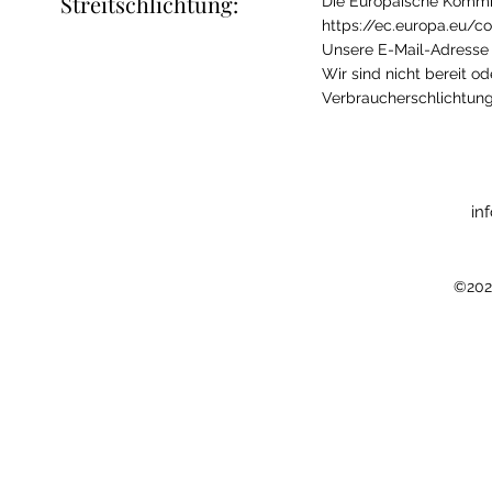
Streitschlichtung:
Die Europäische Kommiss
https://ec.europa.eu/c
Unsere E-Mail-Adresse 
Wir sind nicht bereit od
Verbraucherschlichtung
in
©202